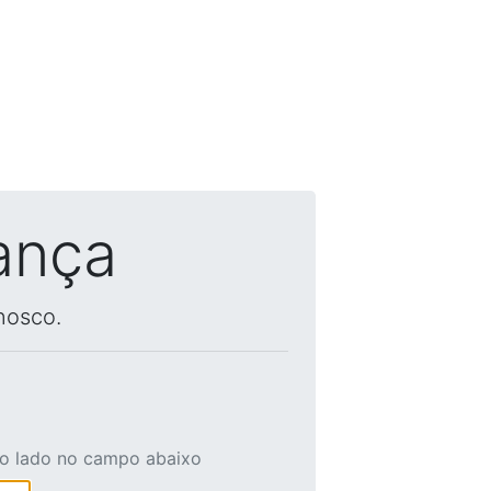
ança
nosco.
ao lado no campo abaixo