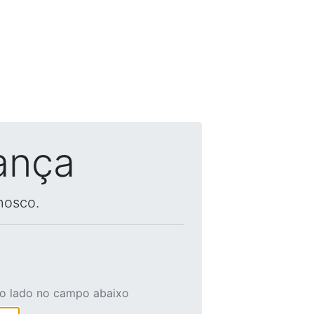
ança
nosco.
ao lado no campo abaixo